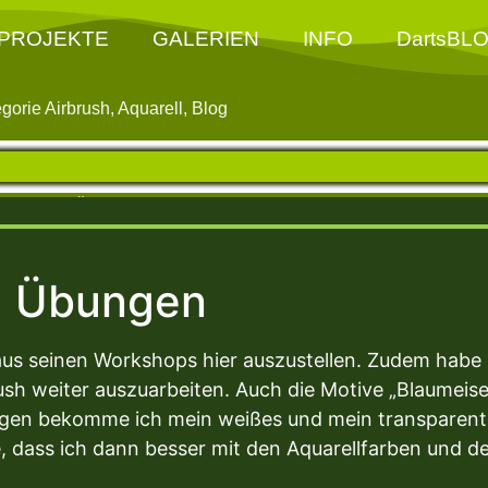
PROJEKTE
GALERIEN
INFO
DartsBL
egorie
Airbrush
,
Aquarell
,
Blog
Letzte Änderung am Montag, 16. Juni 2025 - 12:09 Uhr
Übungen
 aus seinen Workshops hier auszustellen. Zudem hab
ush weiter auszuarbeiten. Auch die Motive „Blaumeis
rgen bekomme ich mein weißes und mein transparent
e, dass ich dann besser mit den Aquarellfarben und d