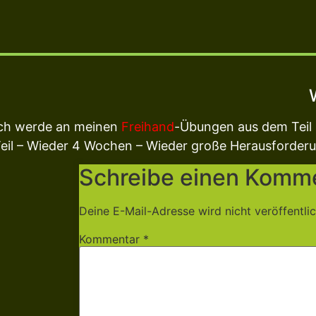
ch werde an meinen
Freihand
-Übungen aus dem Teil 
eil – Wieder 4 Wochen – Wieder große Herausforder
Schreibe einen Komm
Deine E-Mail-Adresse wird nicht veröffentlic
Kommentar
*