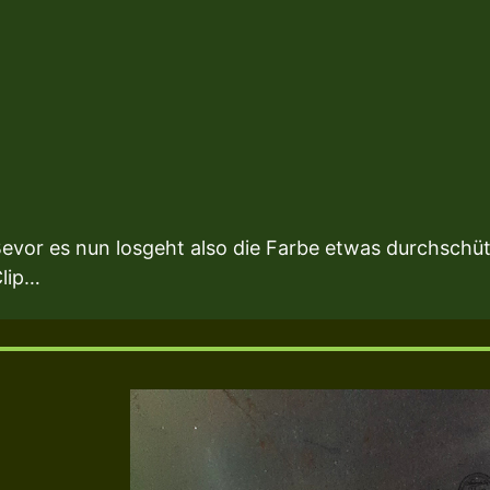
evor es nun losgeht also die Farbe etwas durchschüttel
lip…