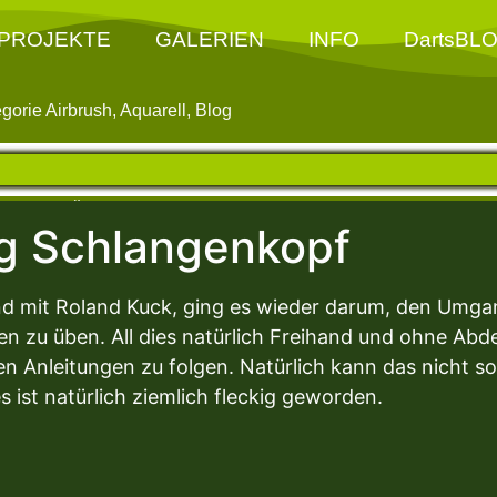
PROJEKTE
GALERIEN
INFO
DartsBL
egorie
Airbrush
,
Aquarell
,
Blog
Letzte Änderung am Sonntag, 22. Juni 2025 - 14:53 Uhr
g Schlangenkopf
nd mit Roland Kuck, ging es wieder darum, den Umga
ten zu üben. All dies natürlich Freihand und ohne Ab
n Anleitungen zu folgen. Natürlich kann das nicht s
es ist natürlich ziemlich fleckig geworden.