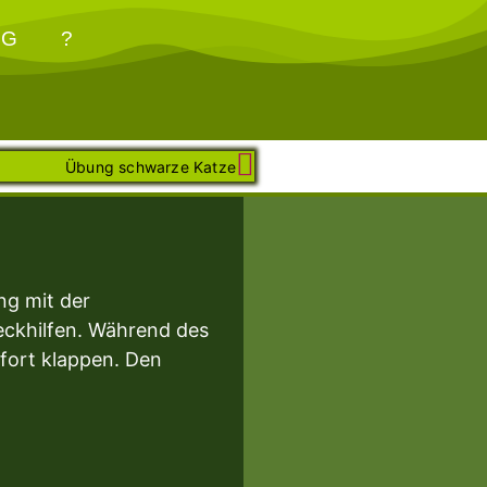
OG
?
Übung schwarze Katze
ng mit der
deckhilfen. Während des
ofort klappen. Den